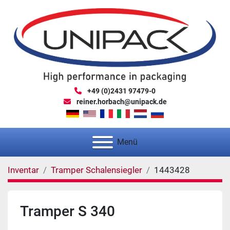
+49 (0)2431 97479-0
reiner.horbach@unipack.de
Menü
Inventar
Tramper Schalensiegler
1443428
Tramper S 340