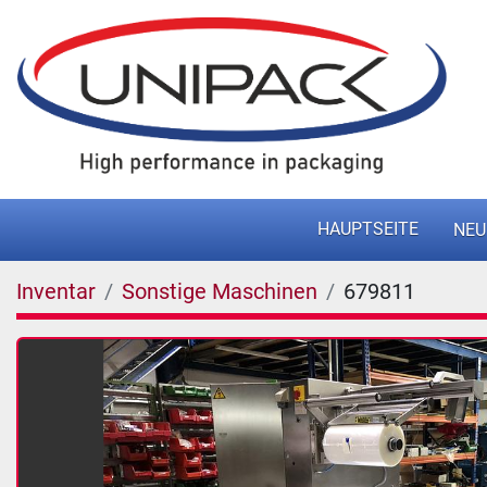
HAUPTSEITE
NEU
Inventar
Sonstige Maschinen
679811