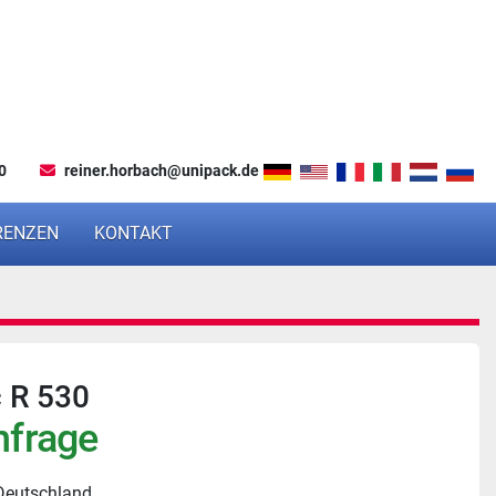
0
reiner.horbach@unipack.de
ERENZEN
KONTAKT
 R 530
nfrage
Deutschland