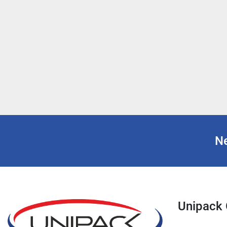
Ne
Unipac